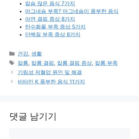
칼슘 많은 음식 7가지
마그네슘 부족? 마그네슘이 풍부한 음식
아연 결핍 증상 8가지
탄수화물 부족 증상 5가지
단백질 부족 증상 8가지
카
건강
,
생활
테
태
칼륨
,
칼륨 결핍
,
칼륨 결핍 증상
,
칼륨 부족
고
그
기립성 저혈압 원인 및 해결
리
비타민 K 풍부한 음식 11가지
댓글 남기기
댓