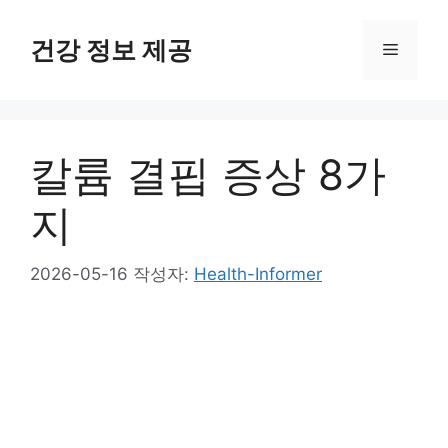
컨
텐
건강 정보 제공
메
츠
로
뉴
건
너
칼륨 결핍 증상 8가
뛰
기
지
2026-05-16
작성자:
Health-Informer