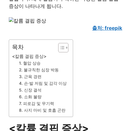
증상이 나타나게 됩니다.
출처: freepik
목차
<칼륨 결핍 증상>
1. 혈압 상승
2. 불규칙한 심장 박동
3. 근육 경련
4. 손·발 저림 및 감각 이상
5. 신장 결석
6. 소화 불량
7. 피로감 및 무기력
8. 사지 마비 및 호흡 곤란
<칼륨 결핍 증상>