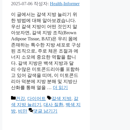
2025-07-06
작성자:
Health-Informer
이 글에서는 갈색 지방 늘리기 위
한 방법에 대해 알아보겠습니다.
우선 갈색 지방이 어떤 것인지 알
아보자면, 갈색 지방 조직(Brown
Adipose Tissue, BAT)은 우리 몸에
존재하는 특수한 지방 세포로 구성
된 조직으로, 주로 체온 조절과 에
너지 소모에 중요한 역할을 합니
다. 갈색 지방은 백색 지방과 달
리 수많은 미토콘드리아를 포함하
고 있어 갈색을 띠며, 이 미토콘드
리아 덕분에 지방 분해 및 지방산
산화를 통해 열을 …
더 읽기
카
태
건강
,
다이어트
갈색 지방
,
갈
테
그
색 지방 늘리기
,
대사 질환
,
백색 지
고
방
,
비만
댓글 남기기
리