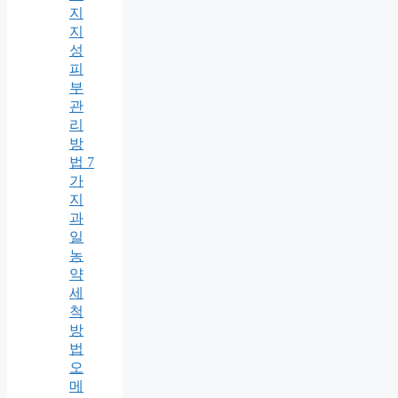
지
지
성
피
부
관
리
방
법 7
가
지
과
일
농
약
세
척
방
법
오
메