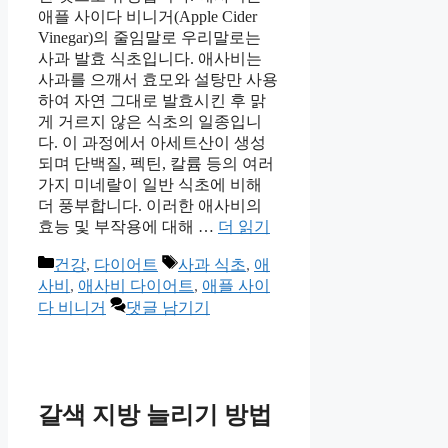
애플 사이다 비니거(Apple Cider
Vinegar)의 줄임말로 우리말로는
사과 발효 식초입니다. 애사비는
사과를 으깨서 효모와 설탕만 사용
하여 자연 그대로 발효시킨 후 맑
게 거르지 않은 식초의 일종입니
다. 이 과정에서 아세트산이 생성
되며 단백질, 펙틴, 칼륨 등의 여러
가지 미네랄이 일반 식초에 비해
더 풍부합니다. 이러한 애사비의
효능 및 부작용에 대해 …
더 읽기
카
태
건강
,
다이어트
사과 식초
,
애
테
그
사비
,
애사비 다이어트
,
애플 사이
고
다 비니거
댓글 남기기
리
갈색 지방 늘리기 방법