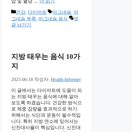
압 및 혈당 …
더 읽기
카
태
건강
,
다이어트
마그네슘
,
마
테
그
그네슘 부족
,
마그네슘 음식
댓
고
글 남기기
리
지방 태우는 음식 10가
지
2025-06-18
작성자:
Health-Informer
이 글에서는 다이어트에 도움이 되
는 지방 태우는 음식에 대해 알아
보도록 하겠습니다. 건강한 방식으
로 체중 감량을 효과적으로 하기
위해서는 식단과 운동이 필수적입
니다. 특히 지방 연소에 있어서는
신진대사율이 핵심입니다. 신진대