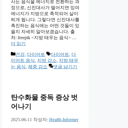
사는 음식을 에너지로 전환하는 과
정으로, 신진대사가 떨어지면 잉여
에너지가 지방으로 축적되어 살이
찌게 됩니다. 그렇다면 신진대사를
촉진하는 음식에는 어떤 것들이 있
을지 자세히 알아보겠습니다. 출
처: freepik <지방 태우는 음식> …
더 읽기
카
태
건강
,
다이어트
다이어트
,
다
테
그
이어트 음식
,
지방 감소
,
지방 태우
고
는 음식
,
체중 감소
댓글 남기기
리
탄수화물 중독 증상 벗
어나기
2025-06-11
작성자:
Health-Informer