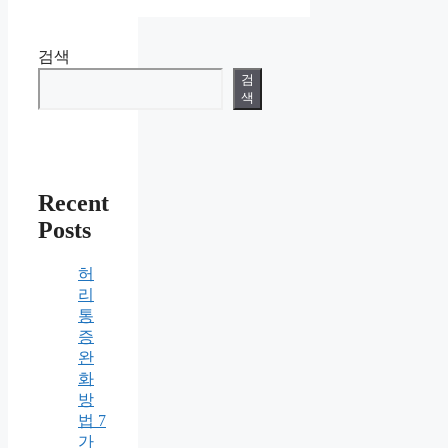
지
지
지
지
지
검색
검
색
Recent
Posts
허
리
통
증
완
화
방
법 7
가