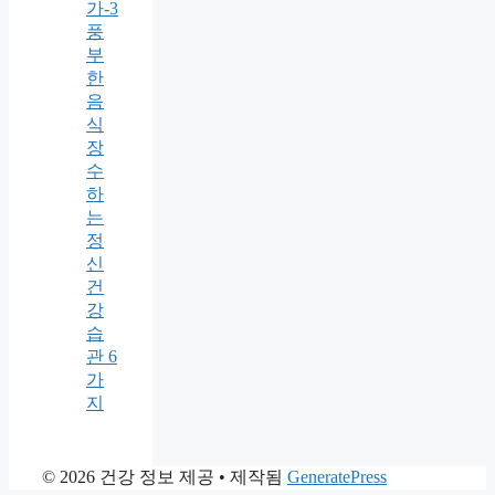
가-3
풍
부
한
음
식
장
수
하
는
정
신
건
강
습
관 6
가
지
© 2026 건강 정보 제공
• 제작됨
GeneratePress