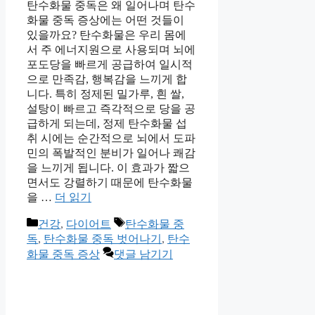
탄수화물 중독은 왜 일어나며 탄수
화물 중독 증상에는 어떤 것들이
있을까요? 탄수화물은 우리 몸에
서 주 에너지원으로 사용되며 뇌에
포도당을 빠르게 공급하여 일시적
으로 만족감, 행복감을 느끼게 합
니다. 특히 정제된 밀가루, 흰 쌀,
설탕이 빠르고 즉각적으로 당을 공
급하게 되는데, 정제 탄수화물 섭
취 시에는 순간적으로 뇌에서 도파
민의 폭발적인 분비가 일어나 쾌감
을 느끼게 됩니다. 이 효과가 짧으
면서도 강렬하기 때문에 탄수화물
을 …
더 읽기
카
태
건강
,
다이어트
탄수화물 중
테
그
독
,
탄수화물 중독 벗어나기
,
탄수
고
화물 중독 증상
댓글 남기기
리