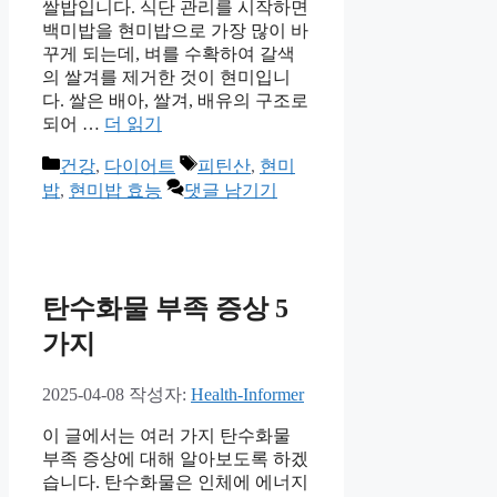
쌀밥입니다. 식단 관리를 시작하면
백미밥을 현미밥으로 가장 많이 바
꾸게 되는데, 벼를 수확하여 갈색
의 쌀겨를 제거한 것이 현미입니
다. 쌀은 배아, 쌀겨, 배유의 구조로
되어 …
더 읽기
카
태
건강
,
다이어트
피틴산
,
현미
테
그
밥
,
현미밥 효능
댓글 남기기
고
리
탄수화물 부족 증상 5
가지
2025-04-08
작성자:
Health-Informer
이 글에서는 여러 가지 탄수화물
부족 증상에 대해 알아보도록 하겠
습니다. 탄수화물은 인체에 에너지