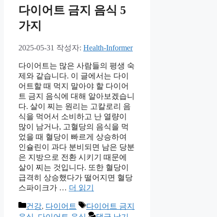
다이어트 금지 음식 5
가지
2025-05-31
작성자:
Health-Informer
다이어트는 많은 사람들의 평생 숙
제와 같습니다. 이 글에서는 다이
어트할 때 먹지 말아야 할 다이어
트 금지 음식에 대해 알아보겠습니
다. 살이 찌는 원리는 고칼로리 음
식을 먹어서 소비하고 난 열량이
많이 남거나, 고혈당의 음식을 먹
었을 때 혈당이 빠르게 상승하여
인슐린이 과다 분비되면 남은 당분
은 지방으로 전환 시키기 때문에
살이 찌는 것입니다. 또한 혈당이
급격히 상승했다가 떨어지면 혈당
스파이크가 …
더 읽기
카
태
건강
,
다이어트
다이어트 금지
테
그
음식
,
다이어트 음식
댓글 남기