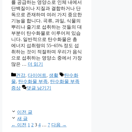
를 공급하는 영양소로 인체 내에서
단백질이나 지질과 결합하거나 단
독으로 존재하며 여러 가지 중요한
기능을 합니다. 곡류, 과일, 식물의
뿌리나 줄기로 섭취하는 것들의 대
부분이 탄수화물로 이루어져 있습
니다. 일반적으로 탄수화물은 총
에너지 섭취량의 55~65% 정도 섭
취하는 것이 적절하며 우리가 음식
으로 섭취하는 영양소 중에서 가장
많은 …
더 읽기
카
태
건강
,
다이어트
,
생활
탄수화
테
그
물
,
탄수화물 부족
,
탄수화물 부족
고
증상
댓글 남기기
리
이전 글
새 글
페
페
페
페
페
←
이전
1
2
3
4
…
7
다음
→
이
이
이
이
이