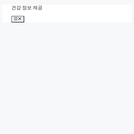
컨
건강 정보 제공
텐
메
츠
뉴
로
건
너
뛰
기