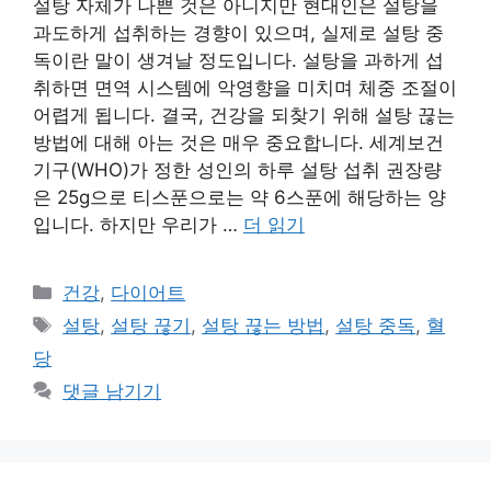
설탕 자체가 나쁜 것은 아니지만 현대인은 설탕을
과도하게 섭취하는 경향이 있으며, 실제로 설탕 중
독이란 말이 생겨날 정도입니다. 설탕을 과하게 섭
취하면 면역 시스템에 악영향을 미치며 체중 조절이
어렵게 됩니다. 결국, 건강을 되찾기 위해 설탕 끊는
방법에 대해 아는 것은 매우 중요합니다. 세계보건
기구(WHO)가 정한 성인의 하루 설탕 섭취 권장량
은 25g으로 티스푼으로는 약 6스푼에 해당하는 양
입니다. 하지만 우리가 …
더 읽기
카
건강
,
다이어트
테
태
설탕
,
설탕 끊기
,
설탕 끊는 방법
,
설탕 중독
,
혈
고
그
당
리
댓글 남기기