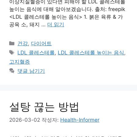
이상지질혈증이 있다면 피해야 할 LDL 콜레스테롤
높이는 음식에 대해 알아보겠습니다. 출처: freepik
<LDL 콜레스테롤 높이는 음식> 1. 붉은 육류 & 가
공육 소, 돼지 …
더 읽기
카
건강
,
다이어트
테
태
LDL 콜레스테롤
,
LDL 콜레스테롤 높이는 음식
,
고
그
고지혈증
리
댓글 남기기
설탕 끊는 방법
2026-03-02
작성자:
Health-Informer