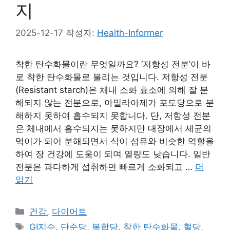
지
2025-12-17
작성자:
Health-Informer
착한 탄수화물이란 무엇일까요? ‘저항성 전분’이 바
로 착한 탄수화물로 불리는 것입니다. 저항성 전분
(Resistant starch)은 체내 소화 효소에 의해 잘 분
해되지 않는 전분으로, 아밀라아제가 포도당으로 분
해하지 못하여 흡수되지 못합니다. 단, 저항성 전분
은 체내에서 흡수되지는 못하지만 대장에서 세균의
먹이가 되어 분해되면서 식이 섬유와 비슷한 역할을
하여 장 건강에 도움이 되며 열량도 낮습니다. 일반
전분은 과다하게 섭취하면 빠르게 소화되고 …
더
읽기
카
건강
,
다이어트
테
태
GI지수
,
단순당
,
복합당
,
착한 탄수화물
,
혈당
,