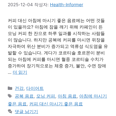
2025-12-04
작성자:
Health-Informer
커피 대신 아침에 마시기 좋은 음료에는 어떤 것들
이 있을까요? 아침에 잠을 깨기 위해 카페인이 든
모닝 커피 한 잔으로 하루 일과를 시작하는 사람들
이 많습니다. 하지만 공복에 커피를 마시면 위장을
자극하여 위산 분비가 증가되고 역류성 식도염을 유
발할 수 있습니다. 게다가 코르티솔 호르몬이 분비
되는 아침에 커피를 마시면 혈중 코르티솔 수치가
증가하여 장기적으로는 체중 증가, 불안, 수면 장애
…
더 읽기
카
건강
,
다이어트
테
태
공복 음료
,
모닝 커피
,
아침 음료
,
아침에 마시기
고
그
좋은 음료
,
커피 대신 마시기 좋은 음료
리
댓글 남기기