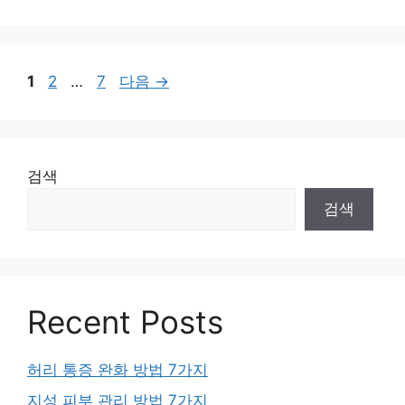
페
페
페
1
2
…
7
다음
→
이
이
이
지
지
지
검색
검색
Recent Posts
허리 통증 완화 방법 7가지
지성 피부 관리 방법 7가지