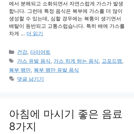
에서 분해되고 소화되면서 자연스럽게 가스가 발생
합니다. 그런데 특정 음식은 복부에 가스를 더 많이
생성할 수 있는데, 심할 경우에는 복통이 생기면서
배탈이 동반되고 고통스럽습니다. 특히 배에 가스를
차게 …
더 읽기
카
건강
,
다이어트
테
태
가스 유발 음식
,
가스 차게 하는 음식
,
고포드맵
,
고
그
복부 팽만
,
복부 팽만 유발 음식
리
댓글 남기기
아침에 마시기 좋은 음료
8가지