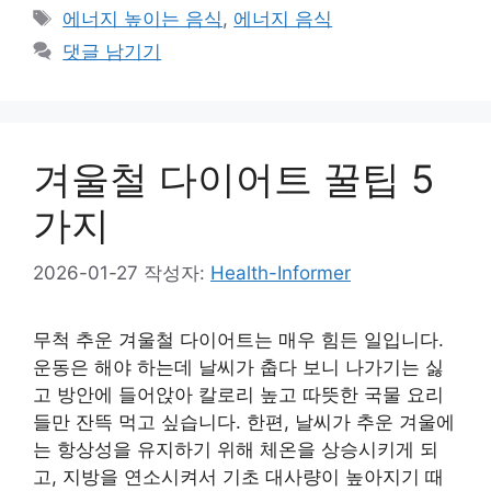
테
태
에너지 높이는 음식
,
에너지 음식
고
그
댓글 남기기
리
겨울철 다이어트 꿀팁 5
가지
2026-01-27
작성자:
Health-Informer
무척 추운 겨울철 다이어트는 매우 힘든 일입니다.
운동은 해야 하는데 날씨가 춥다 보니 나가기는 싫
고 방안에 들어앉아 칼로리 높고 따뜻한 국물 요리
들만 잔뜩 먹고 싶습니다. 한편, 날씨가 추운 겨울에
는 항상성을 유지하기 위해 체온을 상승시키게 되
고, 지방을 연소시켜서 기초 대사량이 높아지기 때