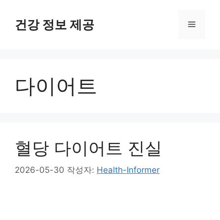
컨
텐
건강 정보 제공
메
츠
로
뉴
건
너
다이어트
뛰
기
혈당 다이어트 진실
2026-05-30
작성자:
Health-Informer