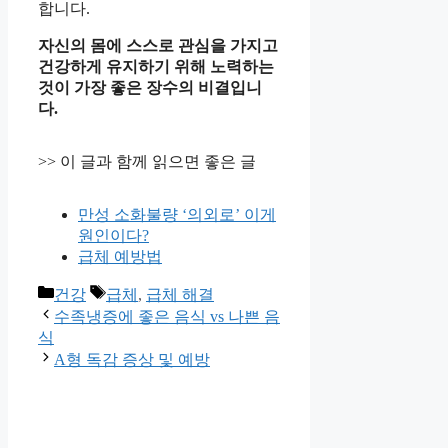
합니다.
자신의 몸에 스스로 관심을 가지고
건강하게 유지하기 위해 노력하는
것이 가장 좋은 장수의 비결입니
다.
>> 이 글과 함께 읽으면 좋은 글
만성 소화불량 ‘의외로’ 이게
원인이다?
급체 예방법
카
태
건강
급체
,
급체 해결
테
그
수족냉증에 좋은 음식 vs 나쁜 음
고
식
리
A형 독감 증상 및 예방