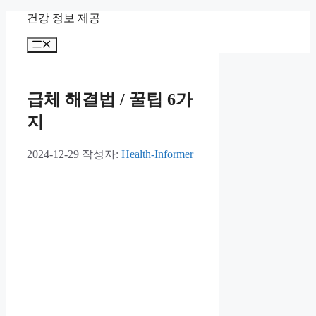
컨
건강 정보 제공
텐
메
츠
뉴
로
건
너
급체 해결법 / 꿀팁 6가
뛰
지
기
2024-12-29
작성자:
Health-Informer