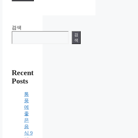
검색
검
색
Recent
Posts
통
풍
에
좋
은
음
식 9