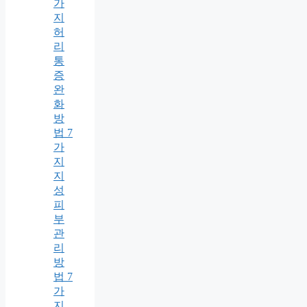
가
지
허
리
통
증
완
화
방
법 7
가
지
지
성
피
부
관
리
방
법 7
가
지