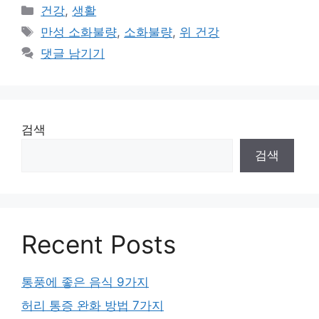
카
건강
,
생활
테
태
만성 소화불량
,
소화불량
,
위 건강
고
그
댓글 남기기
리
검색
검색
Recent Posts
통풍에 좋은 음식 9가지
허리 통증 완화 방법 7가지