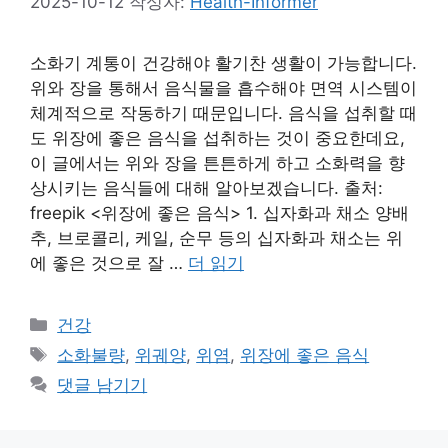
2025-10-12
작성자:
Health-Informer
소화기 계통이 건강해야 활기찬 생활이 가능합니다.
위와 장을 통해서 음식물을 흡수해야 면역 시스템이
체계적으로 작동하기 때문입니다. 음식을 섭취할 때
도 위장에 좋은 음식을 섭취하는 것이 중요한데요,
이 글에서는 위와 장을 튼튼하게 하고 소화력을 향
상시키는 음식들에 대해 알아보겠습니다. 출처:
freepik <위장에 좋은 음식> 1. 십자화과 채소 양배
추, 브로콜리, 케일, 순무 등의 십자화과 채소는 위
에 좋은 것으로 잘 …
더 읽기
카
건강
테
태
소화불량
,
위궤양
,
위염
,
위장에 좋은 음식
고
그
댓글 남기기
리