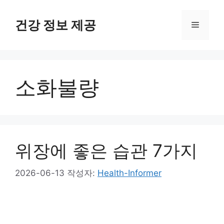
컨
텐
건강 정보 제공
메
츠
로
뉴
건
너
소화불량
뛰
기
위장에 좋은 습관 7가지
2026-06-13
작성자:
Health-Informer