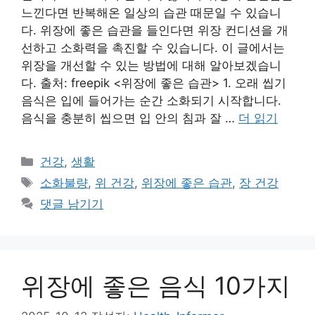
느낀다면 반복해온 일상의 습관 때문일 수 있습니
다. 위장에 좋은 습관을 들인다면 위장 컨디션을 개
선하고 소화력을 촉진할 수 있습니다. 이 글에서는
위장을 개선할 수 있는 방법에 대해 알아보겠습니
다. 출처: freepik <위장에 좋은 습관> 1. 오래 씹기
음식은 입에 들어가는 순간 소화되기 시작합니다.
음식을 충분히 씹으면 입 안의 침과 잘 …
더 읽기
카
건강
,
생활
테
태
소화불량
,
위 건강
,
위장에 좋은 습관
,
장 건강
고
그
댓글 남기기
리
위장에 좋은 음식 10가지