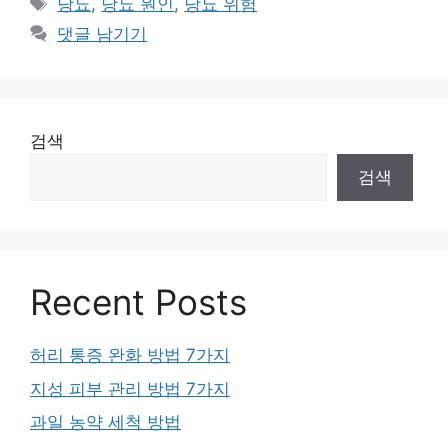
태
당뇨
,
당뇨 원인
,
당뇨 위험
고
그
댓글 남기기
리
검색
검색
Recent Posts
허리 통증 완화 방법 7가지
지성 피부 관리 방법 7가지
과일 농약 세척 방법