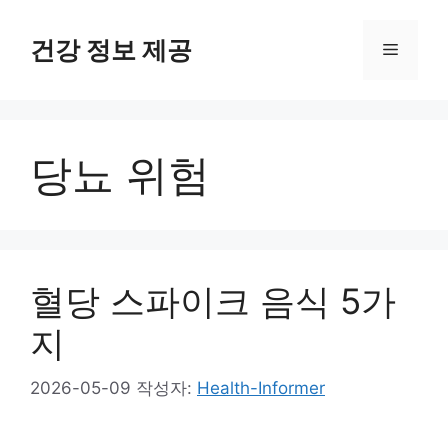
컨
텐
건강 정보 제공
메
츠
로
뉴
건
너
당뇨 위험
뛰
기
혈당 스파이크 음식 5가
지
2026-05-09
작성자:
Health-Informer