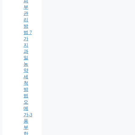
피
부
관
리
방
법 7
가
지
과
일
농
약
세
척
방
법
오
메
가-3
풍
부
한