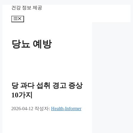
컨
건강 정보 제공
텐
메
츠
뉴
로
건
너
당뇨 예방
뛰
기
당 과다 섭취 경고 증상
10가지
2026-04-12
작성자:
Health-Informer