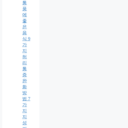
통
풍
에
좋
은
음
식 9
가
지
허
리
통
증
완
화
방
법 7
가
지
지
성