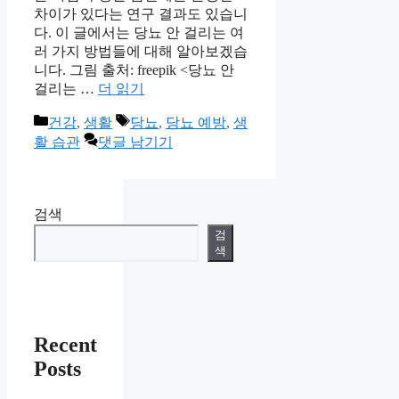
차이가 있다는 연구 결과도 있습니
다. 이 글에서는 당뇨 안 걸리는 여
러 가지 방법들에 대해 알아보겠습
니다. 그림 출처: freepik <당뇨 안
걸리는 …
더 읽기
카
태
건강
,
생활
당뇨
,
당뇨 예방
,
생
테
그
활 습관
댓글 남기기
고
리
검색
검
색
Recent
Posts