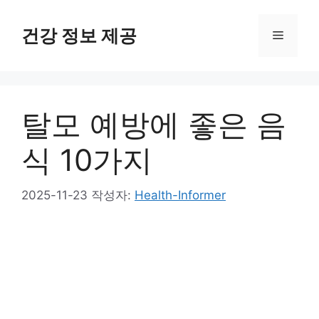
컨
텐
건강 정보 제공
메
츠
로
뉴
건
너
탈모 예방에 좋은 음
뛰
기
식 10가지
2025-11-23
작성자:
Health-Informer