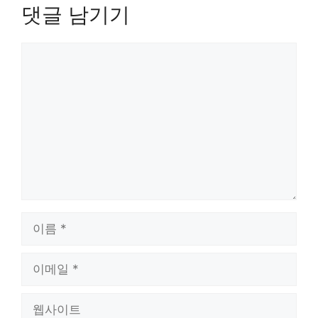
댓글 남기기
댓
글
이
름
이
메
일
웹