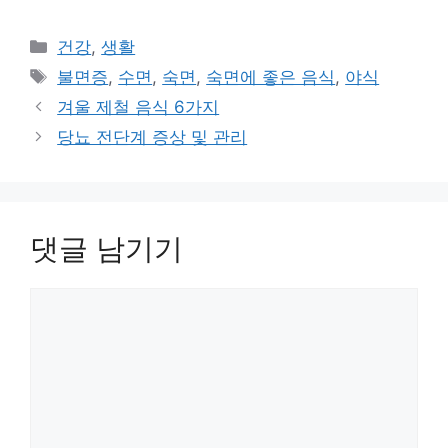
카
건강
,
생활
테
태
불면증
,
수면
,
숙면
,
숙면에 좋은 음식
,
야식
고
그
겨울 제철 음식 6가지
리
당뇨 전단계 증상 및 관리
댓글 남기기
댓
글