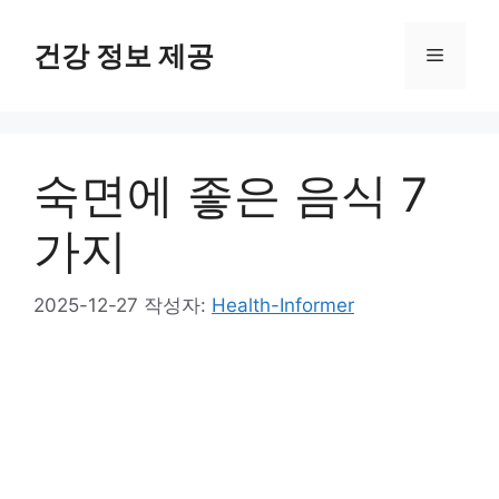
컨
텐
건강 정보 제공
메
츠
로
뉴
건
너
숙면에 좋은 음식 7
뛰
기
가지
2025-12-27
작성자:
Health-Informer