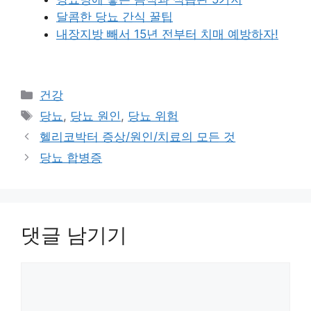
달콤한 당뇨 간식 꿀팁
내장지방 빼서 15년 전부터 치매 예방하자!
카
건강
테
태
당뇨
,
당뇨 원인
,
당뇨 위험
고
그
헬리코박터 증상/원인/치료의 모든 것
리
당뇨 합병증
댓글 남기기
댓
글