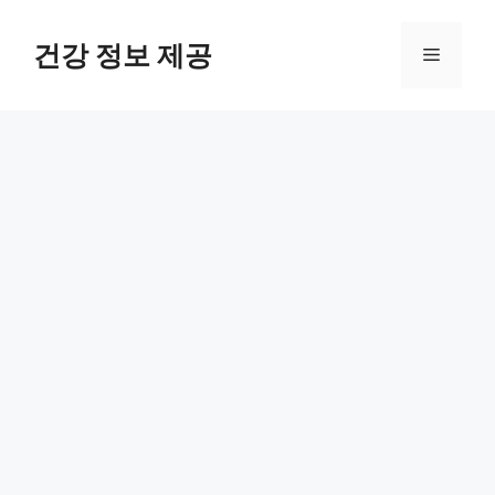
컨
텐
건강 정보 제공
메
츠
로
뉴
건
너
뛰
기