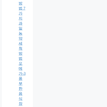
방
법 7
가
지
과
일
농
약
세
척
방
법
오
메
가-3
풍
부
한
음
식
장