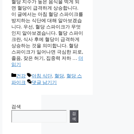
혈당 지수가 높은 음식을 먹게 되
면 혈당이 급격하게 상승합니다.
이 글에서는 아침 혈당 스파이크를
방지하는 식단에 대해 알아보겠습
니다. 우선, 혈당 스파이크가 무엇
인지 알아보겠습니다. 혈당 스파이
크란, 식사 후에 혈당이 급격하게
상승하는 것을 의미합니다. 혈당
스파이크가 일어나면 극심한 피로,
졸음, 잦은 허기, 집중력 저하 …
더
읽기
카
태
건강
아침 식단
,
혈당
,
혈당 스
테
그
파이크
댓글 남기기
고
리
검색
검
색