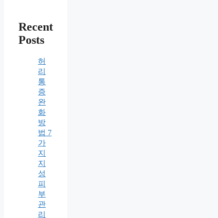
Recent
Posts
허
리
통
증
완
화
방
법 7
가
지
지
성
피
부
관
리