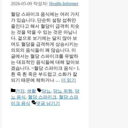
2026-05-09
작성자:
Health-Informer
혈당 스파이크 음식에는 여러 가지
가 있습니다. 단순히 설탕 섭취만
줄인다고 해서 혈당이 급격히 치솟
는 것을 막을 수 있는 것은 아닙니
다. 겉으로 보기에는 달지 않아 보
여도 혈당을 급격하게 상승시키는
의외의 음식들이 꽤 많습니다. 이
글에서는 혈당 스파이크를 유발하
는 대표적인 음식들에 대해 알아보
겠습니다. <혈당 스파이크 음식> 1.
흰 죽 흰 죽은 부드럽고 소화가 잘
되기 때문에 체하거나 …
더 읽기
카
태
건강
,
생활
당뇨
,
당뇨 위험
,
당
테
그
뇨 음식
,
혈당 스파이크
,
혈당 스파
고
이크 음식
댓글 남기기
리