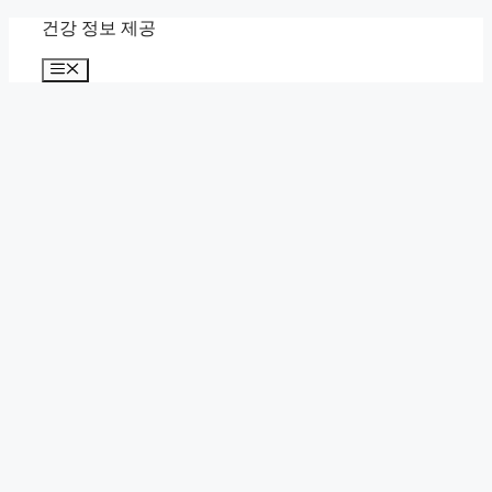
컨
건강 정보 제공
텐
메
츠
뉴
로
건
너
뛰
기