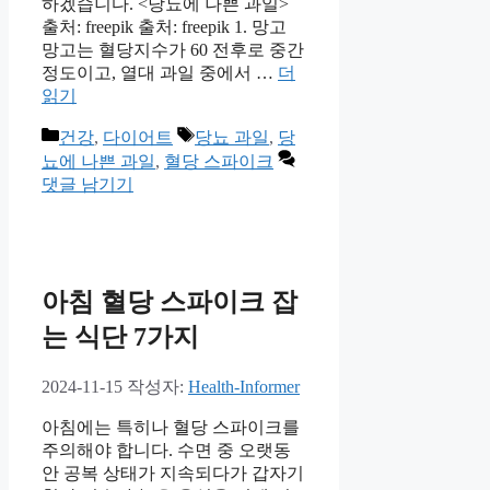
하겠습니다. <당뇨에 나쁜 과일>
출처: freepik 출처: freepik 1. 망고
망고는 혈당지수가 60 전후로 중간
정도이고, 열대 과일 중에서 …
더
읽기
카
태
건강
,
다이어트
당뇨 과일
,
당
테
그
뇨에 나쁜 과일
,
혈당 스파이크
고
댓글 남기기
리
아침 혈당 스파이크 잡
는 식단 7가지
2024-11-15
작성자:
Health-Informer
아침에는 특히나 혈당 스파이크를
주의해야 합니다. 수면 중 오랫동
안 공복 상태가 지속되다가 갑자기