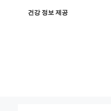
컨
텐
건강 정보 제공
츠
로
건
너
뛰
기