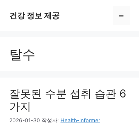
컨
텐
건강 정보 제공
메
츠
로
뉴
건
너
탈수
뛰
기
잘못된 수분 섭취 습관 6
가지
2026-01-30
작성자:
Health-Informer