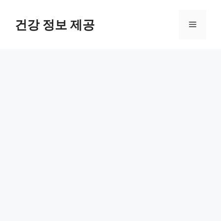
컨
텐
건강 정보 제공
메
츠
로
뉴
건
너
뛰
기