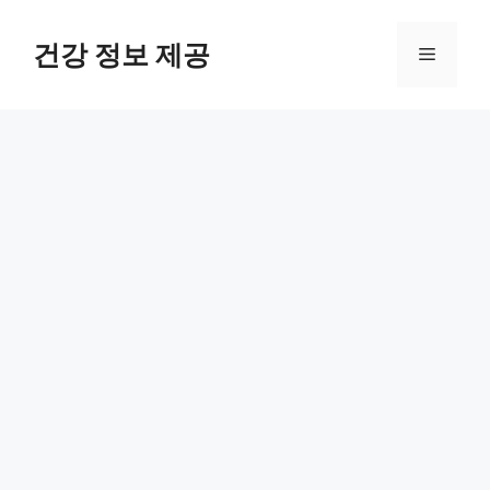
컨
텐
건강 정보 제공
메
츠
로
뉴
건
너
뛰
기