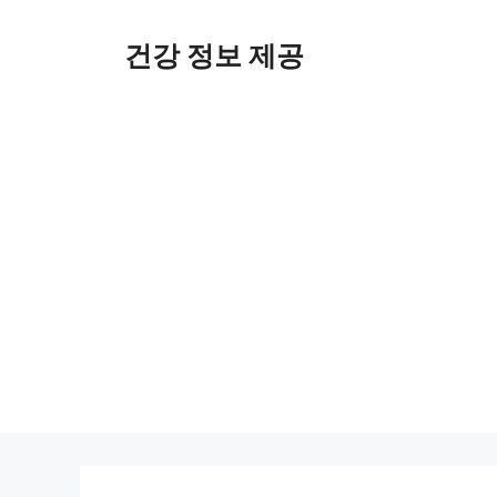
컨
텐
건강 정보 제공
츠
로
건
너
뛰
기