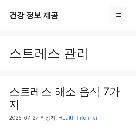
컨
텐
건강 정보 제공
메
츠
로
뉴
건
너
스트레스 관리
뛰
기
스트레스 해소 음식 7가
지
2025-07-27
작성자:
Health-Informer