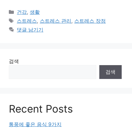
카
건강
,
생활
테
태
스트레스
,
스트레스 관리
,
스트레스 장점
고
그
댓글 남기기
리
검색
검색
Recent Posts
통풍에 좋은 음식 9가지