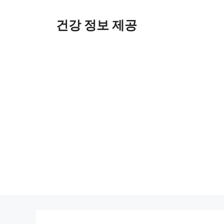
컨
텐
건강 정보 제공
츠
로
건
너
뛰
기