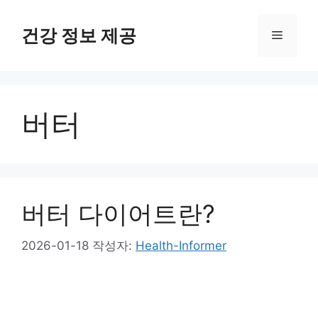
컨
텐
건강 정보 제공
메
츠
로
뉴
건
너
버터
뛰
기
버터 다이어트란?
2026-01-18
작성자:
Health-Informer