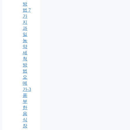
방
법 7
가
지
과
일
농
약
세
척
방
법
오
메
가-3
풍
부
한
음
식
장