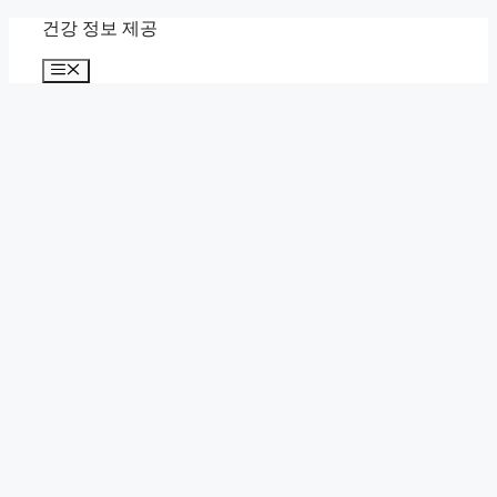
컨
건강 정보 제공
텐
메
츠
뉴
로
건
너
뛰
기