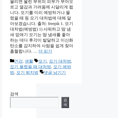
물리면 물린 부위의 피부가 부어오
르고 열감과 가려움에 시달리게 됩
니다. 모기를 미리 예방하거나 물
렸을 때 등 모기 대처법에 대해 알
아보겠습니다. 출처: freepik 1. 모기
대처법(예방법) 1) 샤워하고 땀 냄
새 없애기 모기는 땀 냄새를 좋아
하는 데다 후각이 발달하고 이산화
탄소를 감지하여 사람을 쉽게 찾아
흡혈합니다. …
더 읽기
카
태
건강
,
생활
모기
,
모기 대처법
,
테
그
모기 물렸을 때 대처법
,
모기 예방
고
법
,
모기 퇴치법
댓글 남기기
리
검색
검
색