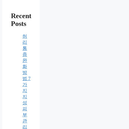
Recent
Posts
허
리
통
증
완
화
방
법 7
가
지
지
성
피
부
관
리