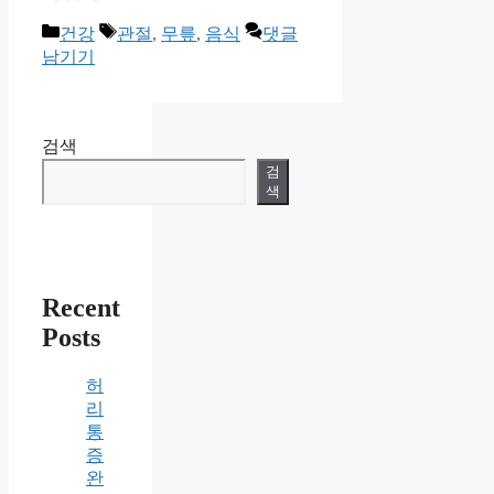
카
태
건강
관절
,
무릎
,
음식
댓글
테
그
남기기
고
리
검색
검
색
Recent
Posts
허
리
통
증
완