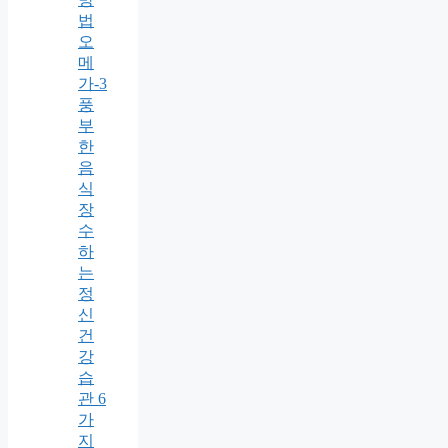
법
오
메
가-3
풍
부
한
음
식
장
수
하
는
정
신
건
강
습
관 6
가
지