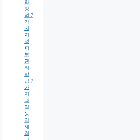
화
방
법 7
가
지
지
성
피
부
관
리
방
법 7
가
지
과
일
농
약
세
척
방