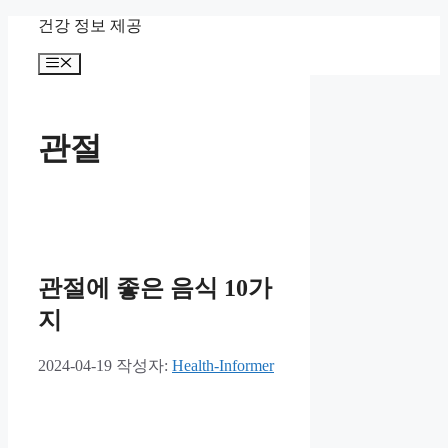
컨
건강 정보 제공
텐
메
츠
뉴
로
건
너
관절
뛰
기
관절에 좋은 음식 10가
지
2024-04-19
작성자:
Health-Informer