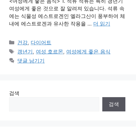
<여성에게 좋은 음식> 1. 석류 석류는 특히 갱년기
여성에게 좋은 것으로 잘 알려져 있습니다. 석류 속
에는 식물성 에스트로겐인 엘라그산이 풍부하여 체
내에 에스트로겐과 유사한 작용을 …
더 읽기
카
건강
,
다이어트
테
태
갱년기
,
여성 호르몬
,
여성에게 좋은 음식
고
그
댓글 남기기
리
검색
검색