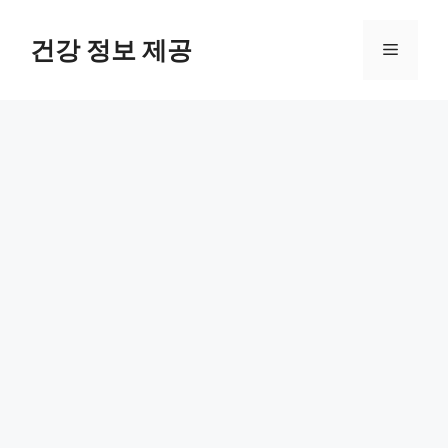
컨
텐
건강 정보 제공
메
츠
로
뉴
건
너
뛰
기