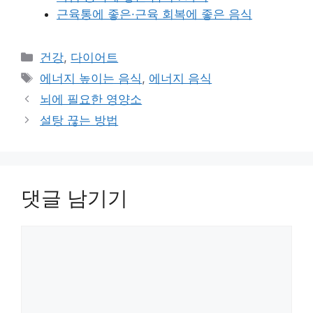
근육통에 좋은·근육 회복에 좋은 음식
카
건강
,
다이어트
테
태
에너지 높이는 음식
,
에너지 음식
고
그
뇌에 필요한 영양소
리
설탕 끊는 방법
댓글 남기기
댓
글