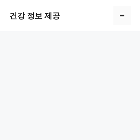
컨
텐
건강 정보 제공
메
츠
로
뉴
건
너
뛰
기