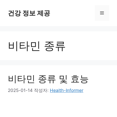
컨
텐
건강 정보 제공
메
츠
로
뉴
건
너
비타민 종류
뛰
기
비타민 종류 및 효능
2025-01-14
작성자:
Health-Informer