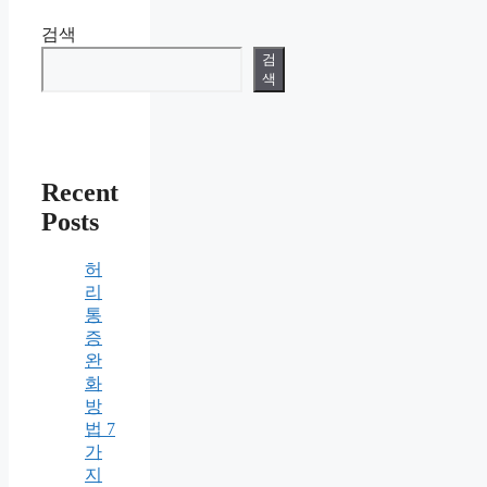
검색
검
색
Recent
Posts
허
리
통
증
완
화
방
법 7
가
지