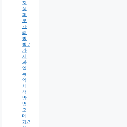
지
성
피
부
관
리
방
법 7
가
지
과
일
농
약
세
척
방
법
오
메
가-3