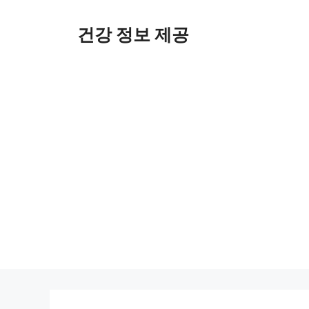
컨
텐
건강 정보 제공
츠
로
건
너
뛰
기