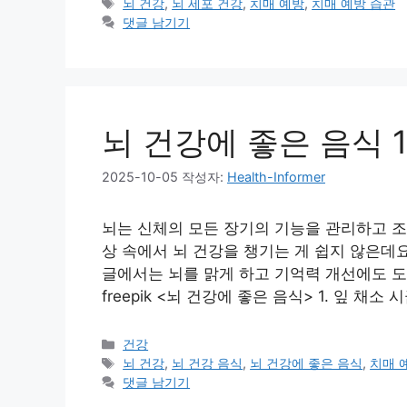
테
태
뇌 건강
,
뇌 세포 건강
,
치매 예방
,
치매 예방 습관
고
그
댓글 남기기
리
뇌 건강에 좋은 음식 
2025-10-05
작성자:
Health-Informer
뇌는 신체의 모든 장기의 기능을 관리하고 조
상 속에서 뇌 건강을 챙기는 게 쉽지 않은데요
글에서는 뇌를 맑게 하고 기억력 개선에도 도
freepik <뇌 건강에 좋은 음식> 1. 잎 채소
카
건강
테
태
뇌 건강
,
뇌 건강 음식
,
뇌 건강에 좋은 음식
,
치매 
고
그
댓글 남기기
리