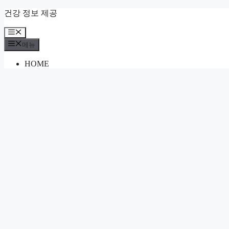
컨
건강 정보 제공
텐
메
츠
뉴
로
메뉴
건
HOME
너
뛰
기