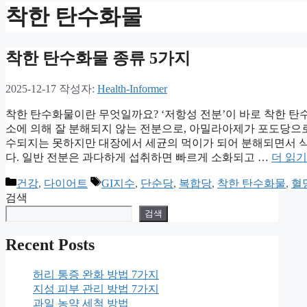
착한 탄수화물
착한 탄수화물 종류 5가지
2025-12-17
작성자:
Health-Informer
착한 탄수화물이란 무엇일까요? ‘저항성 전분’이 바로 착한 탄수화물로 
소에 의해 잘 분해되지 않는 전분으로, 아밀라아제가 포도당으로
수되지는 못하지만 대장에서 세균의 먹이가 되어 분해되면서 식
다. 일반 전분은 과다하게 섭취하면 빠르게 소화되고 …
더 읽기
카
태
건강
,
다이어트
GI지수
,
단순당
,
복합당
,
착한 탄수화물
,
혈
테
그
검색
고
검색
리
Recent Posts
허리 통증 완화 방법 7가지
지성 피부 관리 방법 7가지
과일 농약 세척 방법