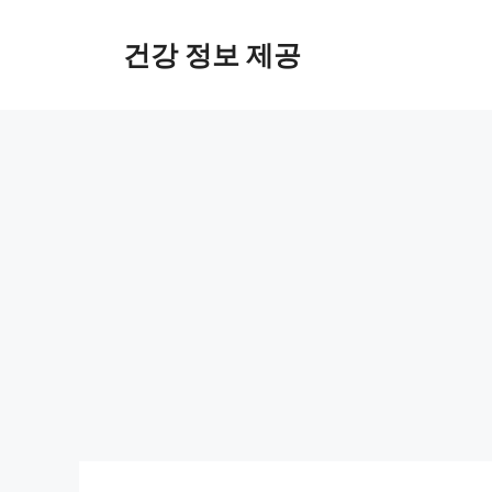
컨
텐
건강 정보 제공
츠
로
건
너
뛰
기