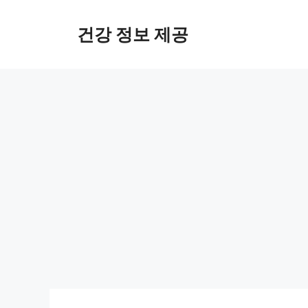
컨
텐
건강 정보 제공
츠
로
건
너
뛰
기