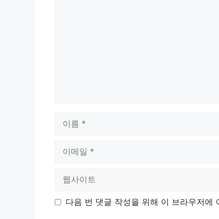
댓
글
이
름
이
메
일
웹
사
이
다음 번 댓글 작성을 위해 이 브라우저에 
트