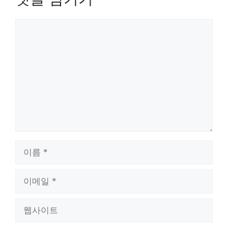
댓
글
이
름
이
메
일
웹
사