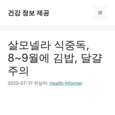
컨
텐
건강 정보 제공
메
츠
로
뉴
건
너
살모넬라 식중독,
뛰
기
8~9월에 김밥, 달걀
주의
2023-07-17
작성자:
Health-Informer