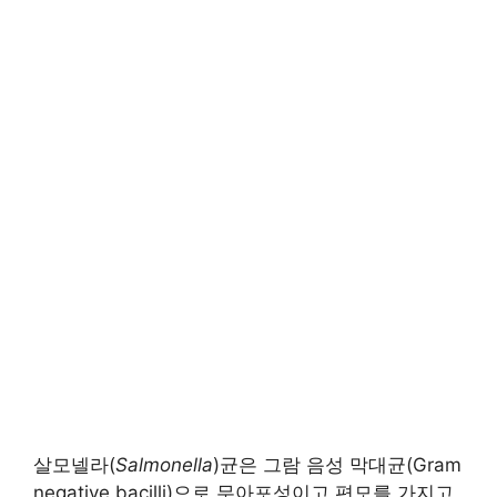
살모넬라(
Salmonella
)균은 그람 음성 막대균(Gram
negative bacilli)으로 무아포성이고 편모를 가지고