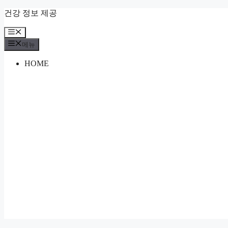
컨
건강 정보 제공
텐
메
츠
뉴
로
메뉴
건
HOME
너
뛰
기