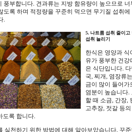
 풍부합니다. 견과류는 지방 함유량이 높으므로 너
않도록 하며 적정량을 꾸준히 먹으면 무기질 섭취에
다.
5. 나트륨 섭취 줄이고
섭취 늘리기
한식은 영양과 식
유가 풍부한 건강
은 식단입니다. 
국, 찌개, 염장류는
금이 많이 들어가
염분이 높습니다.
할 때 소금, 간장, 
고추장, 젓갈 등의
하도록 합니다.
를 실천하기 위한 방법에 대해 알아보았습니다. 꾸