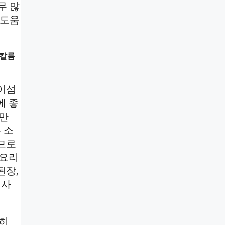
무 많
 도움
 칼륨
이섬
에 좋
다만
 소
므로
 요리
된장,
 사
준히