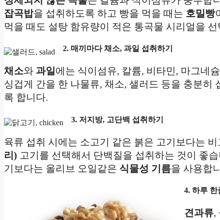
잡곡밥
을 섭취하도록 하고 빵을 먹을 때는
호밀빵
먹을 때도 설탕 함유량이 적은 통곡물 시리얼을 선
2. 매끼마다 채소, 과일 섭취하기
채소
와
과일
에는 식이섬유, 칼륨, 비타민, 마그네
싱겁게 간을 한 나물류, 채소, 샐러드 등을 충분히
록 합니다.
3. 저지방, 고단백 섭취하기
육류 섭취 시에는 소고기 같은 붉은 고기보다는 
리)
고기를 선택해서 단백질을 섭취하는 것이 좋습니
기보다는 올리브 오일같은
식물성 기름
을 사용합니
4. 하루 
견과류
,