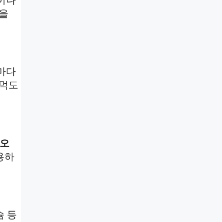
얼을
끼마다
 먹도
 오
용하
슘 등