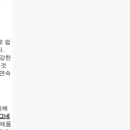
로 쉽
.
건강한
 것
 연속
중해
마그네
유제품