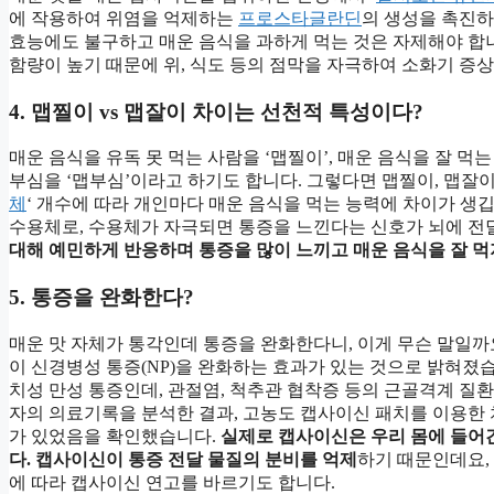
에 작용하여 위염을 억제하는
프로스타글란딘
의 생성을 촉진하
효능에도 불구하고 매운 음식을 과하게 먹는 것은 자제해야 합니
함량이 높기 때문에 위, 식도 등의 점막을 자극하여 소화기 증
4. 맵찔이 vs 맵잘이 차이는 선천적 특성이다?
매운 음식을 유독 못 먹는 사람을 ‘맵찔이’, 매운 음식을 잘 먹
부심을 ‘맵부심’이라고 하기도 합니다. 그렇다면 맵찔이, 맵잘이
체
‘ 개수에 따라 개인마다 매운 음식을 먹는 능력에 차이가 생깁
수용체로, 수용체가 자극되면 통증을 느낀다는 신호가 뇌에 전
대해 예민하게 반응하며 통증을 많이 느끼고 매운 음식을 잘 먹
5. 통증을 완화한다?
매운 맛 자체가 통각인데 통증을 완화한다니, 이게 무슨 말일까
이 신경병성 통증(NP)을 완화하는 효과가 있는 것으로 밝혀졌
치성 만성 통증인데, 관절염, 척추관 협착증 등의 근골격계 질
자의 의료기록을 분석한 결과, 고농도 캡사이신 패치를 이용한
가 있었음을 확인했습니다.
실제로 캡사이신은 우리 몸에 들어간
다. 캡사이신이 통증 전달 물질의 분비를 억제
하기 때문인데요,
에 따라 캡사이신 연고를 바르기도 합니다.