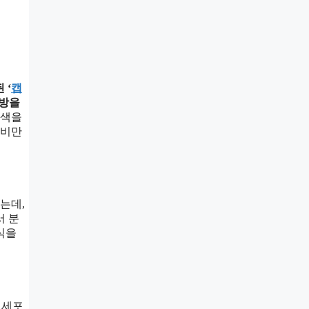
 ‘
캡
지방을
백색을
 비만
는데,
서 분
식을
 세포