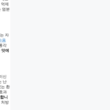
 억제
는 염분
는 자
 수용
 통각
운 맛에
사이신
는 난
있는 환
 효과
 합니
 처방