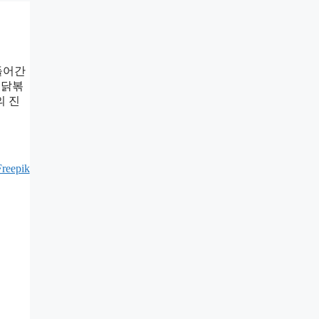
들어간
불닭볶
의 진
eepik