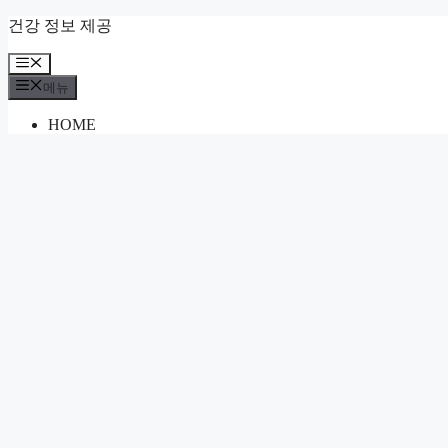
컨
건강 정보 제공
텐
메
츠
뉴
로
메뉴
건
HOME
너
뛰
기