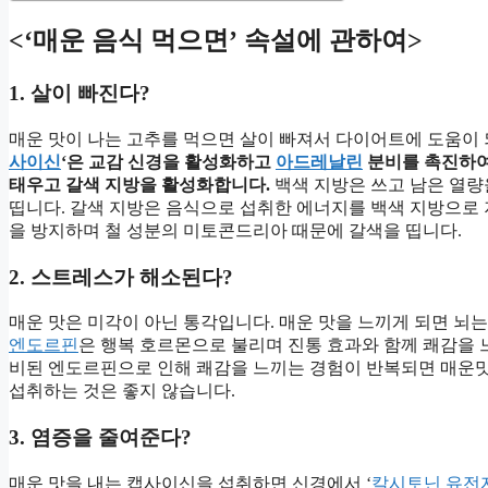
<‘매운 음식 먹으면’ 속설에 관하여>
1. 살이 빠진다?
매운 맛이 나는 고추를 먹으면 살이 빠져서 다이어트에 도움이 
사이신
‘은 교감 신경을 활성화하고
아드레날린
분비를 촉진하여
태우고 갈색 지방을 활성화합니다.
백색 지방은 쓰고 남은 열량
띱니다. 갈색 지방은 음식으로 섭취한 에너지를 백색 지방으로
을 방지하며 철 성분의 미토콘드리아 때문에 갈색을 띱니다.
2. 스트레스가 해소된다?
매운 맛은 미각이 아닌 통각입니다. 매운 맛을 느끼게 되면 뇌
엔도르핀
은 행복 호르몬으로 불리며 진통 효과와 함께 쾌감을 
비된 엔도르핀으로 인해 쾌감을 느끼는 경험이 반복되면 매운맛
섭취하는 것은 좋지 않습니다.
3. 염증을 줄여준다?
매운 맛을 내는 캡사이신을 섭취하면 신경에서 ‘
칼시토닌 유전자