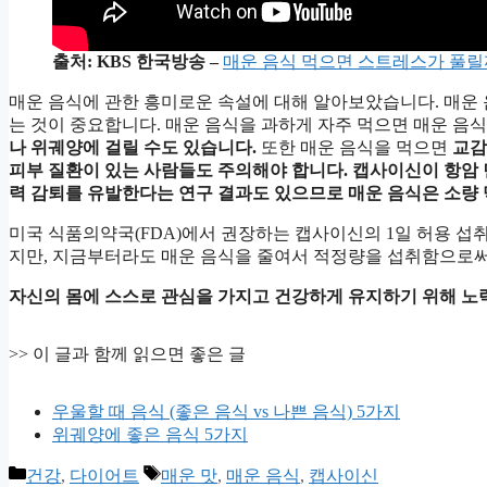
출처: KBS 한국방송 –
매운 음식 먹으면 스트레스가 풀릴
매운 음식에 관한 흥미로운 속설에 대해 알아보았습니다. 매운
는 것이 중요합니다. 매운 음식을 과하게 자주 먹으면 매운 음
나 위궤양에 걸릴 수도 있습니다.
또한 매운 음식을 먹으면
교감
피부 질환이 있는 사람들도 주의해야 합니다.
캡사이신이 항암 
력 감퇴를 유발한다는 연구 결과도 있으므로 매운 음식은 소량 
미국 식품의약국(FDA)에서 권장하는 캡사이신의 1일 허용 섭취량
지만, 지금부터라도 매운 음식을 줄여서 적정량을 섭취함으로써 
자신의 몸에 스스로 관심을 가지고 건강하게 유지하기 위해 노
>> 이 글과 함께 읽으면 좋은 글
우울할 때 음식 (좋은 음식 vs 나쁜 음식) 5가지
위궤양에 좋은 음식 5가지
카
태
건강
,
다이어트
매운 맛
,
매운 음식
,
캡사이신